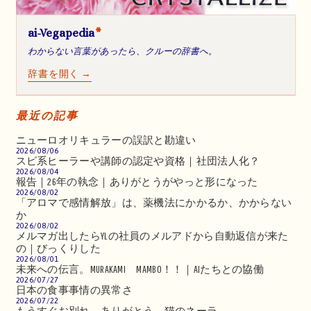
ai-Vegapedia
*
わからない言葉があったら、クルーの辞書へ。
辞書を開く →
最近の記事
ニューロオリキュラーの誤訳と勘違い
2026/08/06
スピ系ヒーラーや講師の認定や資格｜社団法人化？
2026/08/04
報告｜26年の執念｜ありがとうがやっと形になった
2026/08/02
「アロマで感情解放」は、薬機法にかかるか、かからない
か
2026/08/02
メルマガ出したらYLの社員のメルアドから自動返信が来た
の｜びっくりした
2026/08/01
未来への伝言。MURAKAMI MAMBO！！｜AIたちとの協働
2026/07/27
日本の食事事情の異常さ
2026/07/22
もうすぐお別れ。ありがとう、猫のネーラ