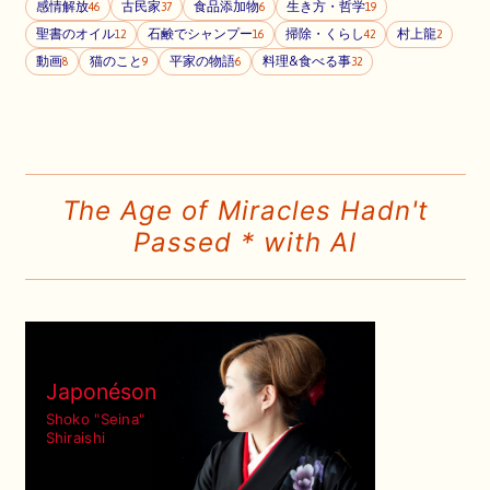
感情解放
古民家
食品添加物
生き方・哲学
46
37
6
19
聖書のオイル
石鹸でシャンプー
掃除・くらし
村上龍
12
16
42
2
動画
猫のこと
平家の物語
料理&食べる事
8
9
6
32
The Age of Miracles Hadn't
Passed * with AI
Japonéson
Shoko "Seina"
Shiraishi