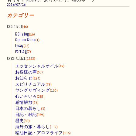
2026/07/16
カテゴリー
Cabin1701
(46)
1701's Log
(16)
Captain Seina
(1)
Essay
(22)
Port Log
(7)
CRYSTALLIZE
(1253)
エッセンシャルオイル
(49)
お客様の声
(53)
お知らせ
(124)
スピリチュアル
(79)
ヤングリヴィング
(130)
心いろいろ
(283)
感情解放
(76)
日本の暮らし
(3)
日記・雑記
(196)
歴史
(30)
海外の旅・暮らし
(112)
精油日記・アロマライフ
(116)