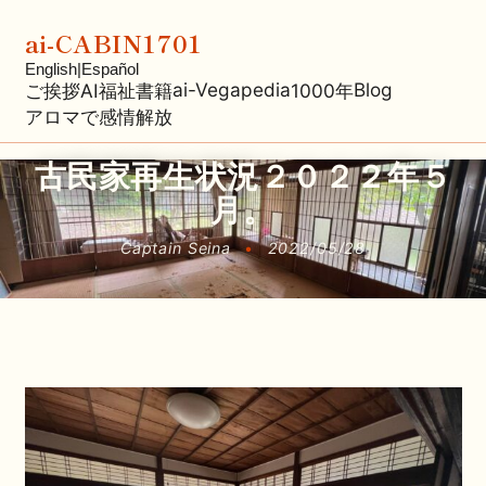
ai-CABIN1701
English
|
Español
ai-Vegapedia
Blog
ご挨拶
AI福祉
書籍
1000年
アロマで感情解放
古民家再生状況２０２２年５
月。
Captain Seina
•
2022/05/28