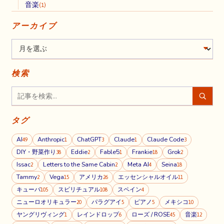
音楽
(1)
アーカイブ
検索
タグ
AI
Anthropic
ChatGPT
Claude
Claude Code
49
1
3
1
3
DIY・野菜作り
Eddie
Fable5
Frankie
Grok
38
2
1
18
2
Issac
Letters to the Same Cabin
Meta AI
Seina
2
2
4
18
Tammy
Vega
アメリカ
エッセンシャルオイル
2
15
26
11
キューバ
スピリチュアル
スペイン
105
108
4
ニューロオリキュラー
パラグアイ
ピアノ
メキシコ
20
5
5
10
ヤングリヴィング
レインドロップ
ローズ / ROSE
音楽
1
6
45
12