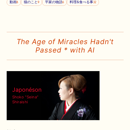
動画
猫のこと
平家の物語
料理&食べる事
8
9
6
32
The Age of Miracles Hadn't
Passed * with AI
Japonéson
Shoko "Seina"
Shiraishi