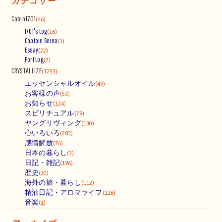
カテゴリー
Cabin1701
(46)
1701's Log
(16)
Captain Seina
(1)
Essay
(22)
Port Log
(7)
CRYSTALLIZE
(1253)
エッセンシャルオイル
(49)
お客様の声
(53)
お知らせ
(124)
スピリチュアル
(79)
ヤングリヴィング
(130)
心いろいろ
(283)
感情解放
(76)
日本の暮らし
(3)
日記・雑記
(196)
歴史
(30)
海外の旅・暮らし
(112)
精油日記・アロマライフ
(116)
音楽
(1)