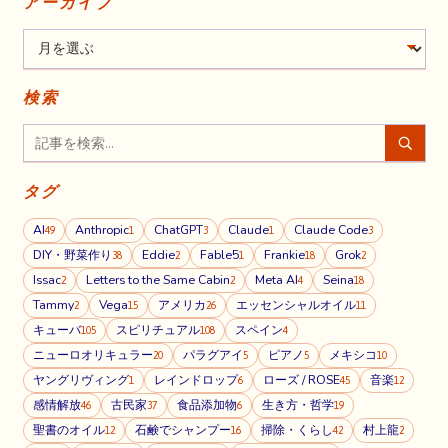
アーカイブ
検索
タグ
AI
Anthropic
ChatGPT
Claude
Claude Code
49
1
3
1
3
DIY・野菜作り
Eddie
Fable5
Frankie
Grok
38
2
1
18
2
Issac
Letters to the Same Cabin
Meta AI
Seina
2
2
4
18
Tammy
Vega
アメリカ
エッセンシャルオイル
2
15
26
11
キューバ
スピリチュアル
スペイン
105
108
4
ニューロオリキュラー
パラグアイ
ピアノ
メキシコ
20
5
5
10
ヤングリヴィング
レインドロップ
ローズ / ROSE
音楽
1
6
45
12
感情解放
古民家
食品添加物
生き方・哲学
46
37
6
19
聖書のオイル
石鹸でシャンプー
掃除・くらし
村上龍
12
16
42
2