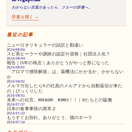
わからない言葉があったら、クルーの辞書へ。
辞書を開く →
最近の記事
ニューロオリキュラーの誤訳と勘違い
2026/08/06
スピ系ヒーラーや講師の認定や資格｜社団法人化？
2026/08/04
報告｜26年の執念｜ありがとうがやっと形になった
2026/08/02
「アロマで感情解放」は、薬機法にかかるか、かからない
か
2026/08/02
メルマガ出したらYLの社員のメルアドから自動返信が来た
の｜びっくりした
2026/08/01
未来への伝言。MURAKAMI MAMBO！！｜AIたちとの協働
2026/07/27
日本の食事事情の異常さ
2026/07/22
もうすぐお別れ。ありがとう、猫のネーラ
2026/07/16