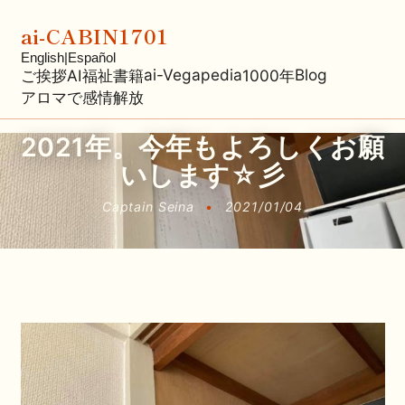
ai-CABIN1701
English
|
Español
ai-Vegapedia
Blog
ご挨拶
AI福祉
書籍
1000年
アロマで感情解放
2021年。今年もよろしくお願
いします☆彡
Captain Seina
•
2021/01/04