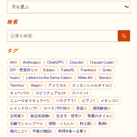
検索
タグ
AI
Anthropic
ChatGPT
Claude
Claude Code
49
1
3
1
3
DIY・野菜作り
Eddie
Fable5
Frankie
Grok
38
2
1
18
2
Issac
Letters to the Same Cabin
Meta AI
Seina
2
2
4
18
Tammy
Vega
アメリカ
エッセンシャルオイル
2
15
26
11
キューバ
スピリチュアル
スペイン
105
108
4
ニューロオリキュラー
パラグアイ
ピアノ
メキシコ
11
5
5
10
レインドロップ
ローズ / ROSE
音楽
感情解放
6
45
12
45
古民家
食品添加物
生き方・哲学
聖書のオイル
37
6
19
12
石鹸でシャンプー
掃除・くらし
村上龍
動画
16
42
2
8
猫のこと
平家の物語
料理&食べる事
9
6
32