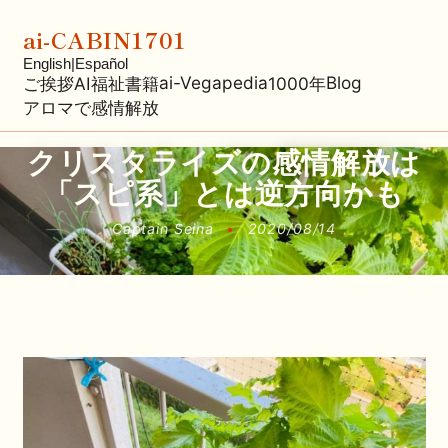
ai-CABIN1701
English
|
Español
ai-Vegapedia
Blog
ご挨拶
AI福祉
書籍
1000年
アロマで感情解放
クリスタライズの感情解放は
「スピ系」とは逆方向かも
Captain Seina
•
2020/08/14