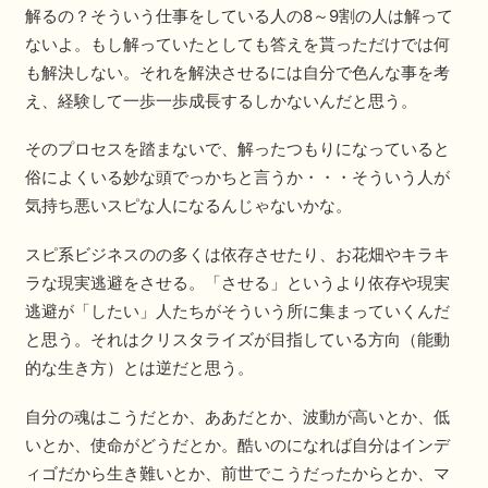
解るの？そういう仕事をしている人の8～9割の人は解って
ないよ。もし解っていたとしても答えを貰っただけでは何
も解決しない。それを解決させるには自分で色んな事を考
え、経験して一歩一歩成長するしかないんだと思う。
そのプロセスを踏まないで、解ったつもりになっていると
俗によくいる妙な頭でっかちと言うか・・・そういう人が
気持ち悪いスピな人になるんじゃないかな。
スピ系ビジネスのの多くは依存させたり、お花畑やキラキ
ラな現実逃避をさせる。「させる」というより依存や現実
逃避が「したい」人たちがそういう所に集まっていくんだ
と思う。それはクリスタライズが目指している方向（能動
的な生き方）とは逆だと思う。
自分の魂はこうだとか、ああだとか、波動が高いとか、低
いとか、使命がどうだとか。酷いのになれば自分はインデ
ィゴだから生き難いとか、前世でこうだったからとか、マ