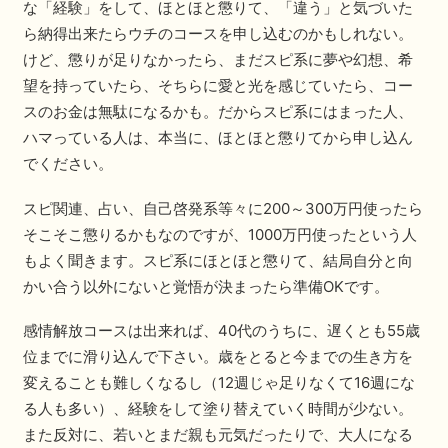
な「経験」をして、ほとほと懲りて、「違う」と気づいた
ら納得出来たらウチのコースを申し込むのかもしれない。
けど、懲りが足りなかったら、まだスピ系に夢や幻想、希
望を持っていたら、そちらに愛と光を感じていたら、コー
スのお金は無駄になるかも。だからスピ系にはまった人、
ハマっている人は、本当に、ほとほと懲りてから申し込ん
でください。
スピ関連、占い、自己啓発系等々に200～300万円使ったら
そこそこ懲りるかもなのですが、1000万円使ったという人
もよく聞きます。スピ系にほとほと懲りて、結局自分と向
かい合う以外にないと覚悟が決まったら準備OKです。
感情解放コースは出来れば、40代のうちに、遅くとも55歳
位までに滑り込んで下さい。歳をとると今までの生き方を
変えることも難しくなるし（12週じゃ足りなくて16週にな
る人も多い）、経験をして塗り替えていく時間が少ない。
また反対に、若いとまだ親も元気だったりで、大人になる