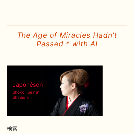
The Age of Miracles Hadn't
Passed * with AI
Japonéson
Shoko "Seina"
Shiraishi
検索