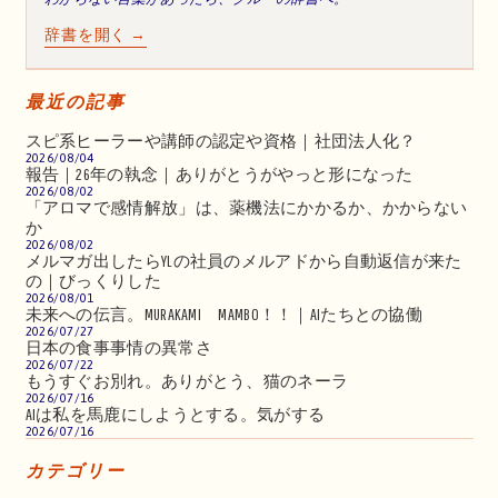
辞書を開く →
最近の記事
スピ系ヒーラーや講師の認定や資格｜社団法人化？
2026/08/04
報告｜26年の執念｜ありがとうがやっと形になった
2026/08/02
「アロマで感情解放」は、薬機法にかかるか、かからない
か
2026/08/02
メルマガ出したらYLの社員のメルアドから自動返信が来た
の｜びっくりした
2026/08/01
未来への伝言。MURAKAMI MAMBO！！｜AIたちとの協働
2026/07/27
日本の食事事情の異常さ
2026/07/22
もうすぐお別れ。ありがとう、猫のネーラ
2026/07/16
AIは私を馬鹿にしようとする。気がする
2026/07/16
カテゴリー