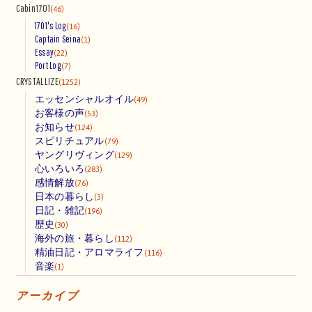
Cabin1701
(46)
1701's Log
(16)
Captain Seina
(1)
Essay
(22)
Port Log
(7)
CRYSTALLIZE
(1252)
エッセンシャルオイル
(49)
お客様の声
(53)
お知らせ
(124)
スピリチュアル
(79)
ヤングリヴィング
(129)
心いろいろ
(283)
感情解放
(76)
日本の暮らし
(3)
日記・雑記
(196)
歴史
(30)
海外の旅・暮らし
(112)
精油日記・アロマライフ
(116)
音楽
(1)
アーカイブ