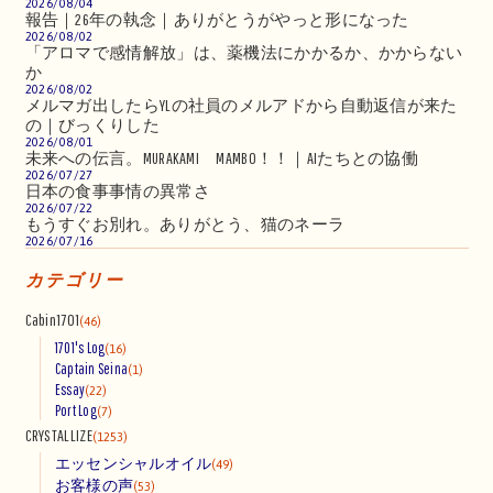
2026/08/04
報告｜26年の執念｜ありがとうがやっと形になった
2026/08/02
「アロマで感情解放」は、薬機法にかかるか、かからない
か
2026/08/02
メルマガ出したらYLの社員のメルアドから自動返信が来た
の｜びっくりした
2026/08/01
未来への伝言。MURAKAMI MAMBO！！｜AIたちとの協働
2026/07/27
日本の食事事情の異常さ
2026/07/22
もうすぐお別れ。ありがとう、猫のネーラ
2026/07/16
カテゴリー
Cabin1701
(46)
1701's Log
(16)
Captain Seina
(1)
Essay
(22)
Port Log
(7)
CRYSTALLIZE
(1253)
エッセンシャルオイル
(49)
お客様の声
(53)