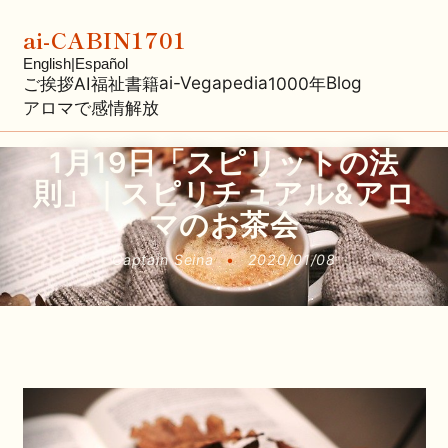
ai-CABIN1701
English
|
Español
ai-Vegapedia
Blog
ご挨拶
AI福祉
書籍
1000年
アロマで感情解放
1月19日「スピリットの法
則」｜スピリチュアル&アロ
マのお茶会
Captain Seina
•
2020/01/08