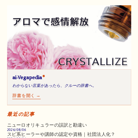
ai-Vegapedia
*
わからない言葉があったら、クルーの辞書へ。
辞書を開く →
最近の記事
ニューロオリキュラーの誤訳と勘違い
2026/08/06
スピ系ヒーラーや講師の認定や資格｜社団法人化？