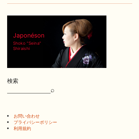
Japonéson
Shoko "Seina"
Shiraishi
検索
⌕
検
索
お問い合わせ
プライバシーポリシー
利用規約