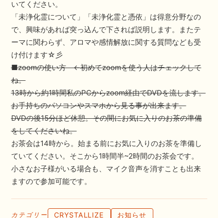
いてください。
「未浄化霊について」「未浄化霊と憑依」は得意分野なの
で、興味があれば突っ込んで下されば説明します。またテ
ーマに関わらず、アロマや感情解放に関する質問なども受
け付けます☆彡
■zoomの使い方 ←初めてzoomを使う人はチェックして
ね。
13時から約1時間私のPCからzoom経由でDVDを流します。
お手持ちのパソコンやスマホから見る事が出来ます。
DVDの後15分ほど休憩。その間にお気に入りのお茶の準備
をしてくださいね。
お茶会は14時から。始まる前にお気に入りのお茶を準備し
ていてください。そこから1時間半~2時間のお茶会です。
小さなお子様がいる場合も、マイク音声を消すことも出来
ますので参加可能です。
CRYSTALLIZE
お知らせ
カテゴリー