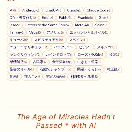
AI
Anthropic
ChatGPT
Claude
Claude Code
49
1
3
1
3
DIY・野菜作り
Eddie
Fable5
Frankie
Grok
38
2
1
18
2
Issac
Letters to the Same Cabin
Meta AI
Seina
2
2
4
18
Tammy
Vega
アメリカ
エッセンシャルオイル
2
15
26
11
キューバ
スピリチュアル
スペイン
105
108
4
ニューロオリキュラー
パラグアイ
ピアノ
メキシコ
20
5
5
10
ヤングリヴィング
レインドロップ
ローズ / ROSE
音楽
1
6
45
12
感情解放
古民家
食品添加物
生き方・哲学
46
37
6
19
聖書のオイル
石鹸でシャンプー
掃除・くらし
村上龍
12
16
42
2
動画
猫のこと
平家の物語
料理&食べる事
8
9
6
32
The Age of Miracles Hadn't
Passed * with AI