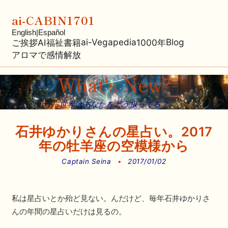
ai-CABIN1701
English
|
Español
ai-Vegapedia
Blog
ご挨拶
AI福祉
書籍
1000年
アロマで感情解放
What's New?
世界はあなたをどう扱ってる？
石井ゆかりさんの星占い。2017
年の牡羊座の空模様から
Captain Seina
•
2017/01/02
私は星占いとか殆ど見ない。んだけど、毎年石井ゆかりさ
んの年間の星占いだけは見るの。