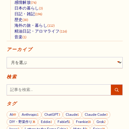
感情解放
(76)
日本の暮らし
(3)
日記・雑記
(196)
歴史
(30)
海外の旅・暮らし
(112)
精油日記・アロマライフ
(116)
音楽
(1)
アーカイブ
検索
タグ
AI
Anthropic
ChatGPT
Claude
Claude Code
49
1
3
1
3
DIY・野菜作り
Eddie
Fable5
Frankie
Grok
38
2
1
18
2