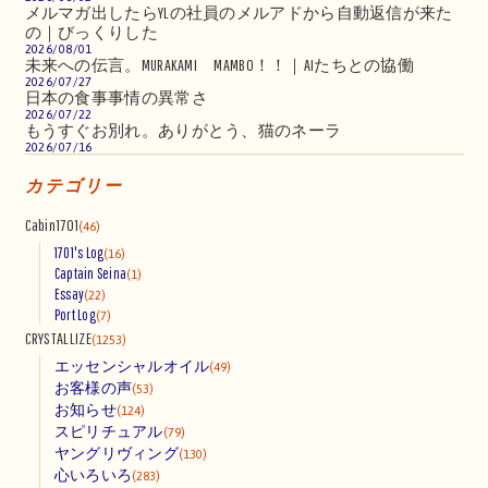
メルマガ出したらYLの社員のメルアドから自動返信が来た
の｜びっくりした
2026/08/01
未来への伝言。MURAKAMI MAMBO！！｜AIたちとの協働
2026/07/27
日本の食事事情の異常さ
2026/07/22
もうすぐお別れ。ありがとう、猫のネーラ
2026/07/16
カテゴリー
Cabin1701
(46)
1701's Log
(16)
Captain Seina
(1)
Essay
(22)
Port Log
(7)
CRYSTALLIZE
(1253)
エッセンシャルオイル
(49)
お客様の声
(53)
お知らせ
(124)
スピリチュアル
(79)
ヤングリヴィング
(130)
心いろいろ
(283)