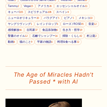
Issac
Letters to the Same Cabin
Meta AI
Seina
2
2
4
18
Tammy
Vega
アメリカ
エッセンシャルオイル
2
15
26
11
キューバ
スピリチュアル
スペイン
105
108
4
ニューロオリキュラー
パラグアイ
ピアノ
メキシコ
20
5
5
10
ヤングリヴィング
レインドロップ
ローズ / ROSE
音楽
1
6
45
12
感情解放
古民家
食品添加物
生き方・哲学
46
37
6
19
聖書のオイル
石鹸でシャンプー
掃除・くらし
村上龍
12
16
42
2
動画
猫のこと
平家の物語
料理&食べる事
8
9
6
32
The Age of Miracles Hadn't
Passed * with AI