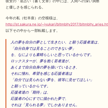
彼女の「星占い（書く文章）の中には、人間への深い洞察
と優しさを感じられる。
今年の私（牡羊座）の空模様は、
http://st.sakura.ne.jp/~iyukari/bltmblty2017/bltmblty_aries.h
以下その中から一部転載します。
人の夢を自分の夢として生きたい、と願う応援者達は、
「自分自身では見ることのできない夢」
を、なによりも素晴らしいと思っているからです。
ロックスターが、夢を抱く若者達が、
あくまで自分自身の夢を描いているとき、
それに憧れ、希望を感じる応援者達は
「自分では見られない夢を、彼等に見せてほしい」
と願っているからです。
応援者達の「期待」は、
応援者の心にすでに描かれた夢で、
それは「見られる夢」でしかありません。