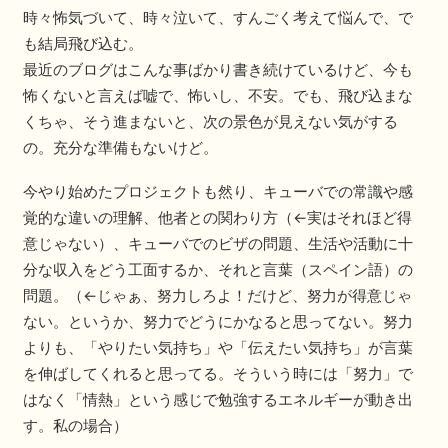
時々怖気づいて、時々泣いて、すんごく考えて悩んで、で
も結局飛び込む。
最近のブログはこんな事ばかり書き続けているけど、今も
怖くないと言えば嘘で、怖いし、不安。でも、飛び込まな
くちゃ、そう進まないと、次の景色が見えない気がする
の。充分な準備もないけど。
今やり始めたプロジェクトも然り、キューバでの常識や感
覚的な違いの理解、他者との関わり方（←実はそれほど得
意じゃない）、キューバでのビザの問題、生活や活動に十
分な収入をどう工面するか、それと言葉（スペイン語）の
問題。（←じゃぁ、努力しろよ！だけど、努力が得意じゃ
ない。というか、努力でどうにかなると思ってない。努力
よりも、「やりたい気持ち」や「伝えたい気持ち」が言葉
を伸ばしてくれると思ってる。そういう時には「努力」で
はなく「情熱」という感じで勉強するエネルギーが動き出
す。私の場合）