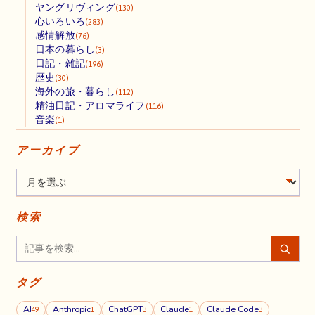
ヤングリヴィング
(130)
心いろいろ
(283)
感情解放
(76)
日本の暮らし
(3)
日記・雑記
(196)
歴史
(30)
海外の旅・暮らし
(112)
精油日記・アロマライフ
(116)
音楽
(1)
アーカイブ
検索
タグ
AI
Anthropic
ChatGPT
Claude
Claude Code
49
1
3
1
3