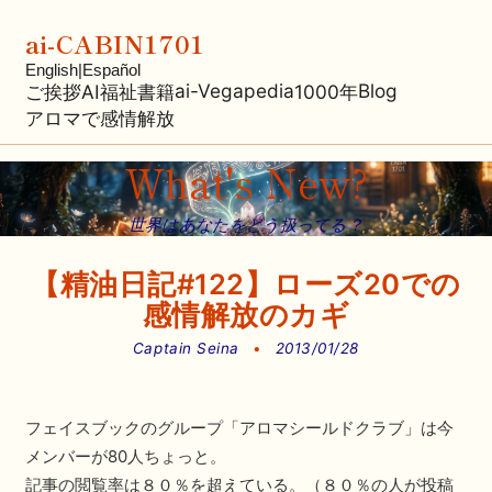
ai-CABIN1701
English
|
Español
ai-Vegapedia
Blog
ご挨拶
AI福祉
書籍
1000年
アロマで感情解放
What's New?
世界はあなたをどう扱ってる？
【精油日記#122】ローズ20での
感情解放のカギ
Captain Seina
•
2013/01/28
フェイスブックのグループ「アロマシールドクラブ」は今
メンバーが80人ちょっと。
記事の閲覧率は８０％を超えている。（８０％の人が投稿