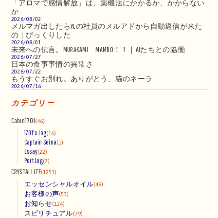
「アロマで感情解放」は、薬機法にかかるか、かからない
か
2026/08/02
メルマガ出したらYLの社員のメルアドから自動返信が来た
の｜びっくりした
2026/08/01
未来への伝言。MURAKAMI MAMBO！！｜AIたちとの協働
2026/07/27
日本の食事事情の異常さ
2026/07/22
もうすぐお別れ。ありがとう、猫のネーラ
2026/07/16
カテゴリー
Cabin1701
(46)
1701's Log
(16)
Captain Seina
(1)
Essay
(22)
Port Log
(7)
CRYSTALLIZE
(1253)
エッセンシャルオイル
(49)
お客様の声
(53)
お知らせ
(124)
スピリチュアル
(79)