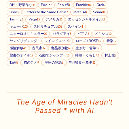
DIY・野菜作り
Eddie
Fable5
Frankie
Grok
38
2
1
18
2
Issac
Letters to the Same Cabin
Meta AI
Seina
2
2
4
18
Tammy
Vega
アメリカ
エッセンシャルオイル
2
15
26
11
キューバ
スピリチュアル
スペイン
105
108
4
ニューロオリキュラー
パラグアイ
ピアノ
メキシコ
20
5
5
10
ヤングリヴィング
レインドロップ
ローズ / ROSE
音楽
1
6
45
12
感情解放
古民家
食品添加物
生き方・哲学
46
37
6
19
聖書のオイル
石鹸でシャンプー
掃除・くらし
村上龍
12
16
42
2
動画
猫のこと
平家の物語
料理&食べる事
8
9
6
32
The Age of Miracles Hadn't
Passed * with AI