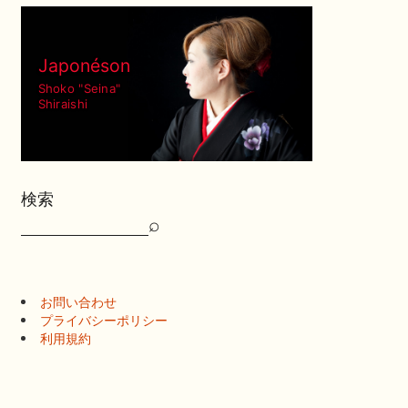
Japonéson
Shoko "Seina"
Shiraishi
検索
⌕
検
索
お問い合わせ
プライバシーポリシー
利用規約