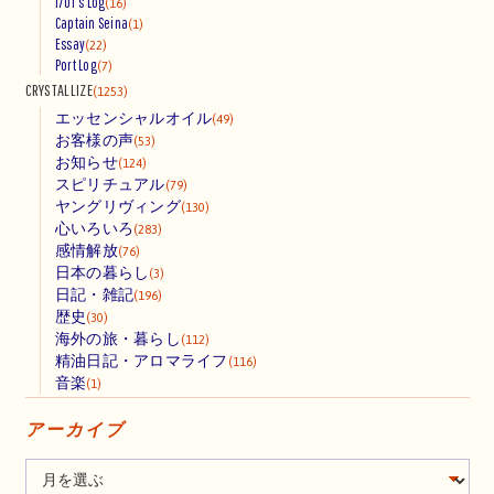
1701's Log
(16)
Captain Seina
(1)
Essay
(22)
Port Log
(7)
CRYSTALLIZE
(1253)
エッセンシャルオイル
(49)
お客様の声
(53)
お知らせ
(124)
スピリチュアル
(79)
ヤングリヴィング
(130)
心いろいろ
(283)
感情解放
(76)
日本の暮らし
(3)
日記・雑記
(196)
歴史
(30)
海外の旅・暮らし
(112)
精油日記・アロマライフ
(116)
音楽
(1)
アーカイブ