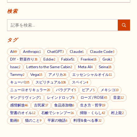
検索
タグ
AI
Anthropic
ChatGPT
Claude
Claude Code
49
1
3
1
3
DIY・野菜作り
Eddie
Fable5
Frankie
Grok
38
2
1
18
2
Issac
Letters to the Same Cabin
Meta AI
Seina
2
2
4
18
Tammy
Vega
アメリカ
エッセンシャルオイル
2
15
26
11
キューバ
スピリチュアル
スペイン
105
108
4
ニューロオリキュラー
パラグアイ
ピアノ
メキシコ
20
5
5
10
ヤングリヴィング
レインドロップ
ローズ / ROSE
音楽
1
6
45
12
感情解放
古民家
食品添加物
生き方・哲学
46
37
6
19
聖書のオイル
石鹸でシャンプー
掃除・くらし
村上龍
12
16
42
2
動画
猫のこと
平家の物語
料理&食べる事
8
9
6
32