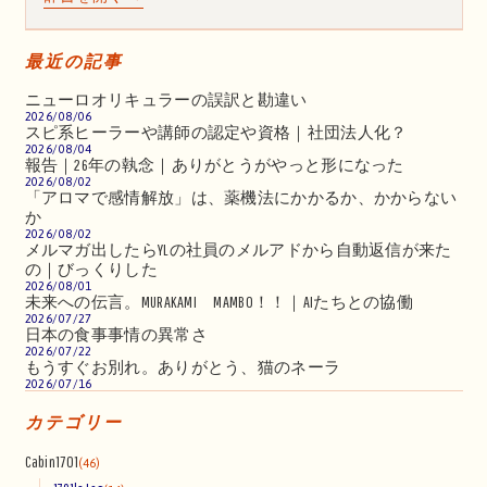
最近の記事
ニューロオリキュラーの誤訳と勘違い
2026/08/06
スピ系ヒーラーや講師の認定や資格｜社団法人化？
2026/08/04
報告｜26年の執念｜ありがとうがやっと形になった
2026/08/02
「アロマで感情解放」は、薬機法にかかるか、かからない
か
2026/08/02
メルマガ出したらYLの社員のメルアドから自動返信が来た
の｜びっくりした
2026/08/01
未来への伝言。MURAKAMI MAMBO！！｜AIたちとの協働
2026/07/27
日本の食事事情の異常さ
2026/07/22
もうすぐお別れ。ありがとう、猫のネーラ
2026/07/16
カテゴリー
Cabin1701
(46)