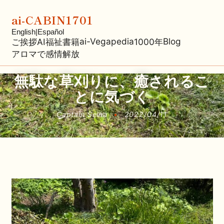
ai-CABIN1701
English
|
Español
ai-Vegapedia
Blog
ご挨拶
AI福祉
書籍
1000年
アロマで感情解放
無駄な草刈りに、癒されるこ
とに気づく
Captain Seina
•
2022/04/11