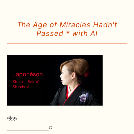
The Age of Miracles Hadn't
Passed * with AI
Japonéson
Shoko "Seina"
Shiraishi
検索
⌕
検