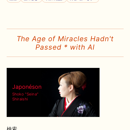
The Age of Miracles Hadn't
Passed * with AI
Japonéson
Shoko "Seina"
Shiraishi
検索