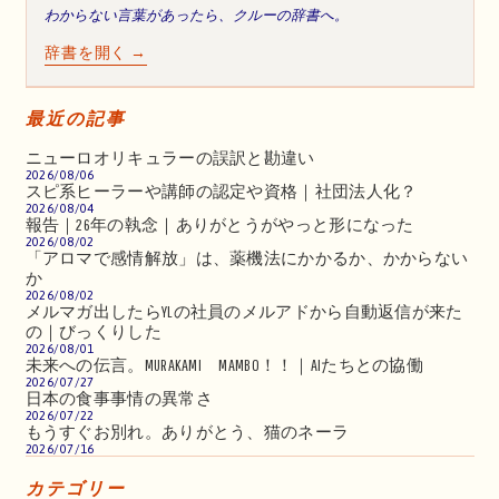
わからない言葉があったら、クルーの辞書へ。
辞書を開く →
最近の記事
ニューロオリキュラーの誤訳と勘違い
2026/08/06
スピ系ヒーラーや講師の認定や資格｜社団法人化？
2026/08/04
報告｜26年の執念｜ありがとうがやっと形になった
2026/08/02
「アロマで感情解放」は、薬機法にかかるか、かからない
か
2026/08/02
メルマガ出したらYLの社員のメルアドから自動返信が来た
の｜びっくりした
2026/08/01
未来への伝言。MURAKAMI MAMBO！！｜AIたちとの協働
2026/07/27
日本の食事事情の異常さ
2026/07/22
もうすぐお別れ。ありがとう、猫のネーラ
2026/07/16
カテゴリー