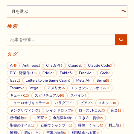
検索
タグ
AI
Anthropic
ChatGPT
Claude
Claude Code
49
1
3
1
3
DIY・野菜作り
Eddie
Fable5
Frankie
Grok
38
2
1
18
2
Issac
Letters to the Same Cabin
Meta AI
Seina
2
2
4
18
Tammy
Vega
アメリカ
エッセンシャルオイル
2
15
26
11
キューバ
スピリチュアル
スペイン
105
108
4
ニューロオリキュラー
パラグアイ
ピアノ
メキシコ
20
5
5
10
ヤングリヴィング
レインドロップ
ローズ / ROSE
音楽
1
6
45
12
感情解放
古民家
食品添加物
生き方・哲学
46
37
6
19
聖書のオイル
石鹸でシャンプー
掃除・くらし
村上龍
12
16
42
2
動画
猫のこと
平家の物語
料理&食べる事
8
9
6
32