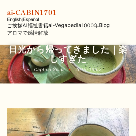
ai-CABIN1701
English
|
Español
ai-Vegapedia
Blog
ご挨拶
AI福祉
書籍
1000年
アロマで感情解放
日光から帰ってきました｜楽
しすぎた
Captain Seina
•
2019/06/02