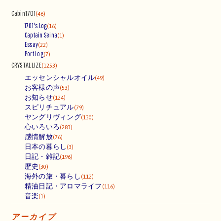
Cabin1701
(46)
1701's Log
(16)
Captain Seina
(1)
Essay
(22)
Port Log
(7)
CRYSTALLIZE
(1253)
エッセンシャルオイル
(49)
お客様の声
(53)
お知らせ
(124)
スピリチュアル
(79)
ヤングリヴィング
(130)
心いろいろ
(283)
感情解放
(76)
日本の暮らし
(3)
日記・雑記
(196)
歴史
(30)
海外の旅・暮らし
(112)
精油日記・アロマライフ
(116)
音楽
(1)
アーカイブ