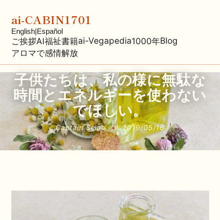
ai-CABIN1701
English
|
Español
ai-Vegapedia
Blog
ご挨拶
AI福祉
書籍
1000年
アロマで感情解放
子供たちは、私の様に無駄な
時間とエネルギーを使わない
でほしい。
Captain Seina
•
2019/05/16