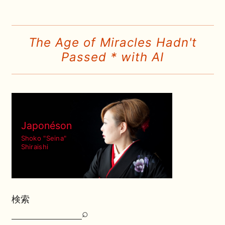
The Age of Miracles Hadn't
Passed * with AI
Japonéson
Shoko "Seina"
Shiraishi
検索
⌕
検