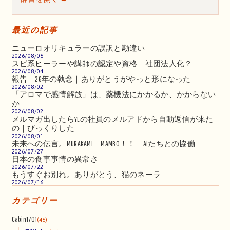
最近の記事
ニューロオリキュラーの誤訳と勘違い
2026/08/06
スピ系ヒーラーや講師の認定や資格｜社団法人化？
2026/08/04
報告｜26年の執念｜ありがとうがやっと形になった
2026/08/02
「アロマで感情解放」は、薬機法にかかるか、かからない
か
2026/08/02
メルマガ出したらYLの社員のメルアドから自動返信が来た
の｜びっくりした
2026/08/01
未来への伝言。MURAKAMI MAMBO！！｜AIたちとの協働
2026/07/27
日本の食事事情の異常さ
2026/07/22
もうすぐお別れ。ありがとう、猫のネーラ
2026/07/16
カテゴリー
Cabin1701
(46)