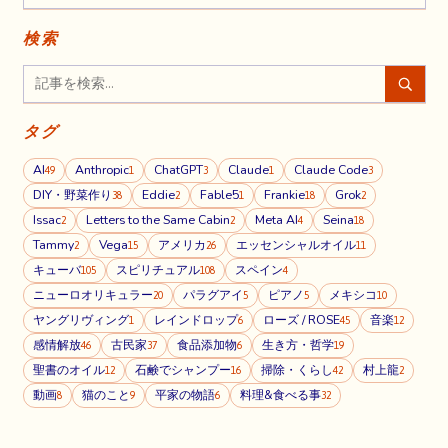
検索
タグ
AI
Anthropic
ChatGPT
Claude
Claude Code
49
1
3
1
3
DIY・野菜作り
Eddie
Fable5
Frankie
Grok
38
2
1
18
2
Issac
Letters to the Same Cabin
Meta AI
Seina
2
2
4
18
Tammy
Vega
アメリカ
エッセンシャルオイル
2
15
26
11
キューバ
スピリチュアル
スペイン
105
108
4
ニューロオリキュラー
パラグアイ
ピアノ
メキシコ
20
5
5
10
ヤングリヴィング
レインドロップ
ローズ / ROSE
音楽
1
6
45
12
感情解放
古民家
食品添加物
生き方・哲学
46
37
6
19
聖書のオイル
石鹸でシャンプー
掃除・くらし
村上龍
12
16
42
2
動画
猫のこと
平家の物語
料理&食べる事
8
9
6
32