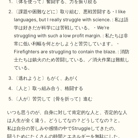
〔体を使って〕奮闘する、力を振り絞る
〔課題や困難などに〕取り組む、悪戦苦闘する・I like
languages, but I really struggle with science. : 私は語
学は好きだが科学には苦戦している。・We’re
struggling with such a low profit margin. : 私たちは非
常に低い利幅を何とかしようと苦労しています。・
Firefighters are struggling to contain the blaze. : 消防
士たちは鎮火のため苦闘している。／消火作業は難航し
ている。
〔逃れようと〕もがく、あがく
〔人と〕取っ組み合う、格闘する
〔人が〕苦労して［骨を折って］進む
いつも思うのが、自身に対して肯定的な人と、否定的な人
は人生が全く違う。どうしてなの？どうしてなの？と。
私は自分の苦しみや感情の中でStruggleしてきたの。
闘うためにたくさんの時間とエネルギーを無駄にした。