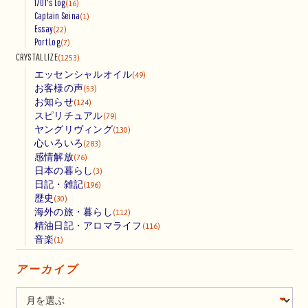
1701's Log
(16)
Captain Seina
(1)
Essay
(22)
Port Log
(7)
CRYSTALLIZE
(1253)
エッセンシャルオイル
(49)
お客様の声
(53)
お知らせ
(124)
スピリチュアル
(79)
ヤングリヴィング
(130)
心いろいろ
(283)
感情解放
(76)
日本の暮らし
(3)
日記・雑記
(196)
歴史
(30)
海外の旅・暮らし
(112)
精油日記・アロマライフ
(116)
音楽
(1)
アーカイブ