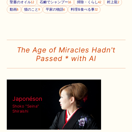
聖書のオイル
石鹸でシャンプー
掃除・くらし
村上龍
12
16
42
2
動画
猫のこと
平家の物語
料理&食べる事
8
9
6
32
The Age of Miracles Hadn't
Passed * with AI
Japonéson
Shoko "Seina"
Shiraishi