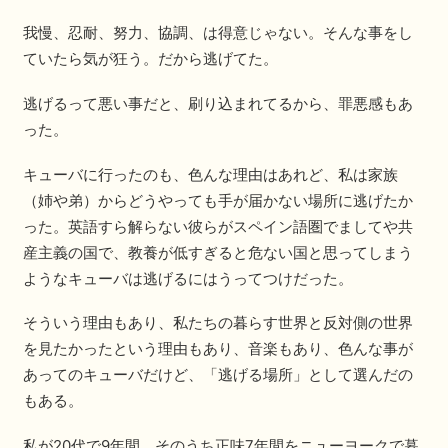
我慢、忍耐、努力、協調、は得意じゃない。そんな事をし
ていたら気が狂う。だから逃げてた。
逃げるって悪い事だと、刷り込まれてるから、罪悪感もあ
った。
キューバに行ったのも、色んな理由はあれど、私は家族
（姉や弟）からどうやっても手が届かない場所に逃げたか
った。英語すら解らない彼らがスペイン語圏でましてや共
産主義の国で、教養が低すぎると危ない国と思ってしまう
ようなキューバは逃げるにはうってつけだった。
そういう理由もあり、私たちの暮らす世界と反対側の世界
を見たかったという理由もあり、音楽もあり、色んな事が
あってのキューバだけど、「逃げる場所」として選んだの
もある。
私が20代で9年間、そのうち正味7年間をニューヨークで暮