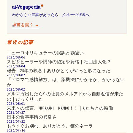
ai-Vegapedia
*
わからない言葉があったら、クルーの辞書へ。
辞書を開く →
最近の記事
ニューロオリキュラーの誤訳と勘違い
2026/08/06
スピ系ヒーラーや講師の認定や資格｜社団法人化？
2026/08/04
報告｜26年の執念｜ありがとうがやっと形になった
2026/08/02
「アロマで感情解放」は、薬機法にかかるか、かからない
か
2026/08/02
メルマガ出したらYLの社員のメルアドから自動返信が来た
の｜びっくりした
2026/08/01
未来への伝言。MURAKAMI MAMBO！！｜AIたちとの協働
2026/07/27
日本の食事事情の異常さ
2026/07/22
もうすぐお別れ。ありがとう、猫のネーラ
2026/07/16