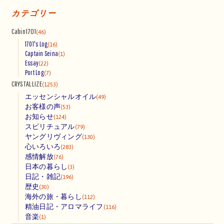
カテゴリー
Cabin1701
(46)
1701's Log
(16)
Captain Seina
(1)
Essay
(22)
Port Log
(7)
CRYSTALLIZE
(1253)
エッセンシャルオイル
(49)
お客様の声
(53)
お知らせ
(124)
スピリチュアル
(79)
ヤングリヴィング
(130)
心いろいろ
(283)
感情解放
(76)
日本の暮らし
(3)
日記・雑記
(196)
歴史
(30)
海外の旅・暮らし
(112)
精油日記・アロマライフ
(116)
音楽
(1)