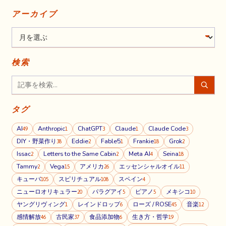
アーカイブ
検索
タグ
AI
Anthropic
ChatGPT
Claude
Claude Code
49
1
3
1
3
DIY・野菜作り
Eddie
Fable5
Frankie
Grok
38
2
1
18
2
Issac
Letters to the Same Cabin
Meta AI
Seina
2
2
4
18
Tammy
Vega
アメリカ
エッセンシャルオイル
2
15
26
11
キューバ
スピリチュアル
スペイン
105
108
4
ニューロオリキュラー
パラグアイ
ピアノ
メキシコ
20
5
5
10
ヤングリヴィング
レインドロップ
ローズ / ROSE
音楽
1
6
45
12
感情解放
古民家
食品添加物
生き方・哲学
46
37
6
19