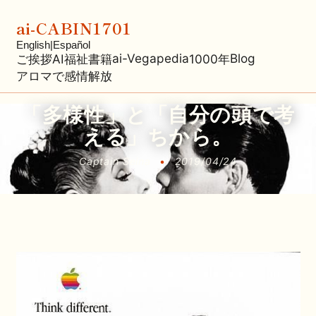
ai-CABIN1701
English
|
Español
ai-Vegapedia
Blog
ご挨拶
AI福祉
書籍
1000年
アロマで感情解放
「多様性」と「自分の頭で考
える」ちから。
Captain Seina
•
2019/04/24