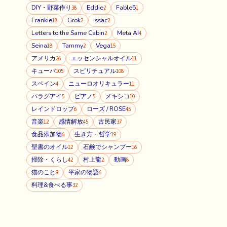
DIY・野菜作り
Eddie
Fable5
38
2
1
Frankie
Grok
Issac
18
2
2
Letters to the Same Cabin
Meta AI
2
4
Seina
Tammy
Vega
18
2
15
アメリカ
エッセンシャルオイル
26
11
キューバ
スピリチュアル
105
108
スペイン
ニューロオリキュラー
4
11
パラグアイ
ピアノ
メキシコ
5
5
10
レインドロップ
ローズ / ROSE
6
45
音楽
感情解放
古民家
12
45
37
食品添加物
生き方・哲学
6
19
聖書のオイル
石鹸でシャンプー
12
16
掃除・くらし
村上龍
動画
42
2
8
猫のこと
平家の物語
9
6
料理&食べる事
32