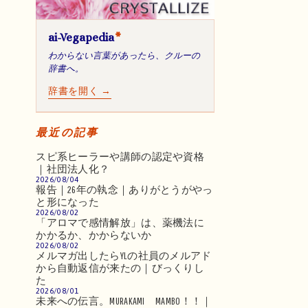
ai-Vegapedia
*
わからない言葉があったら、クルーの
辞書へ。
辞書を開く →
最近の記事
スピ系ヒーラーや講師の認定や資格
｜社団法人化？
2026/08/04
報告｜26年の執念｜ありがとうがやっ
と形になった
2026/08/02
「アロマで感情解放」は、薬機法に
かかるか、かからないか
2026/08/02
メルマガ出したらYLの社員のメルアド
から自動返信が来たの｜びっくりし
た
2026/08/01
未来への伝言。MURAKAMI MAMBO！！｜