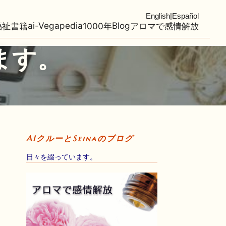
English
|
Español
ai-Vegapedia
Blog
福祉
書籍
1000年
アロマで感情解放
ます。
AIクルーとSeinaのブログ
日々を綴っています。