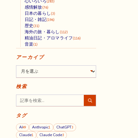
心いろいろ
(283)
感情解放
(76)
日本の暮らし
(3)
日記・雑記
(196)
歴史
(31)
海外の旅・暮らし
(112)
精油日記・アロマライフ
(116)
音楽
(1)
アーカイブ
検索
タグ
AI
Anthropic
ChatGPT
49
1
3
Claude
Claude Code
1
3