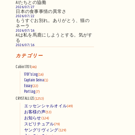
AIたちとの協働
2026/07/27
日本の食事事情の異常さ
2026/07/22
もうすぐお別れ。ありがとう、猫の
ネーラ
2026/07/16
AIは私を馬鹿にしようとする。気がす
る
2026/07/16
カテゴリー
Cabin1701
(46)
1701's Log
(16)
Captain Seina
(1)
Essay
(22)
Port Log
(7)
CRYSTALLIZE
(1253)
エッセンシャルオイル
(49)
お客様の声
(53)
お知らせ
(124)
スピリチュアル
(79)
ヤングリヴィング
(129)