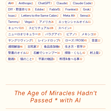
AI
Anthropic
ChatGPT
Claude
Claude Code
49
1
3
1
3
DIY・野菜作り
Eddie
Fable5
Frankie
Grok
38
2
1
18
2
Issac
Letters to the Same Cabin
Meta AI
Seina
2
2
4
18
Tammy
Vega
アメリカ
エッセンシャルオイル
2
15
26
11
キューバ
スピリチュアル
スペイン
105
108
4
ニューロオリキュラー
パラグアイ
ピアノ
メキシコ
20
5
5
10
ヤングリヴィング
レインドロップ
ローズ / ROSE
音楽
1
6
45
12
感情解放
古民家
食品添加物
生き方・哲学
46
37
6
19
聖書のオイル
石鹸でシャンプー
掃除・くらし
村上龍
12
16
42
2
動画
猫のこと
平家の物語
料理&食べる事
8
9
6
32
The Age of Miracles Hadn't
Passed * with AI