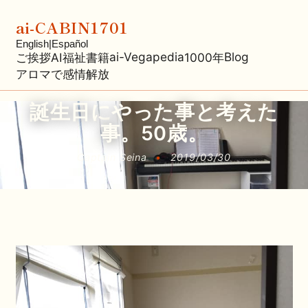
ai-CABIN1701
English
|
Español
ai-Vegapedia
Blog
ご挨拶
AI福祉
書籍
1000年
アロマで感情解放
誕生日にやった事と考えた
事。50歳。
Captain Seina
•
2019/03/30