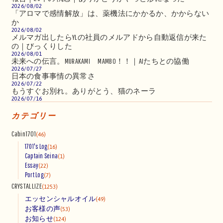
2026/08/02
「アロマで感情解放」は、薬機法にかかるか、かからない
か
2026/08/02
メルマガ出したらYLの社員のメルアドから自動返信が来た
の｜びっくりした
2026/08/01
未来への伝言。MURAKAMI MAMBO！！｜AIたちとの協働
2026/07/27
日本の食事事情の異常さ
2026/07/22
もうすぐお別れ。ありがとう、猫のネーラ
2026/07/16
カテゴリー
Cabin1701
(46)
1701's Log
(16)
Captain Seina
(1)
Essay
(22)
Port Log
(7)
CRYSTALLIZE
(1253)
エッセンシャルオイル
(49)
お客様の声
(53)
お知らせ
(124)