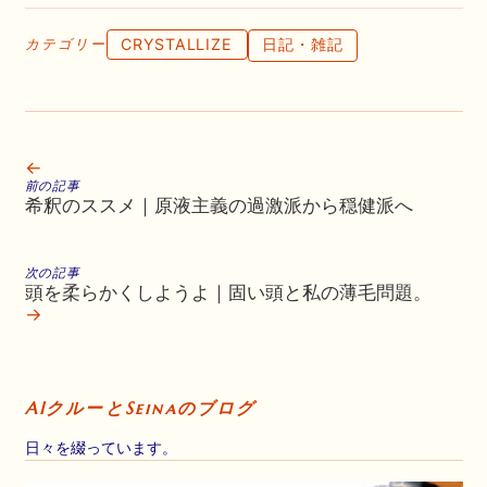
CRYSTALLIZE
日記・雑記
カテゴリー
←
前の記事
希釈のススメ｜原液主義の過激派から穏健派へ
次の記事
頭を柔らかくしようよ｜固い頭と私の薄毛問題。
→
AIクルーとSeinaのブログ
日々を綴っています。