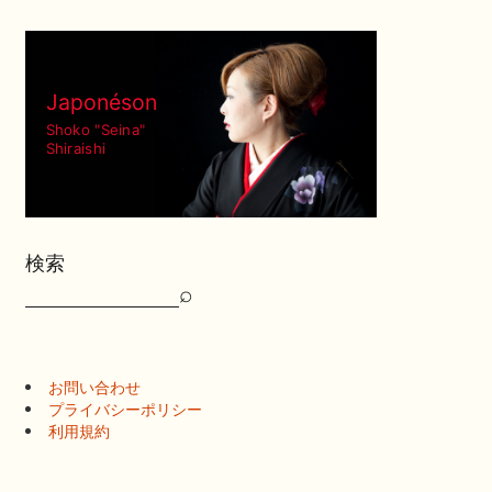
Japonéson
Shoko "Seina"
Shiraishi
検索
⌕
検
索
お問い合わせ
プライバシーポリシー
利用規約