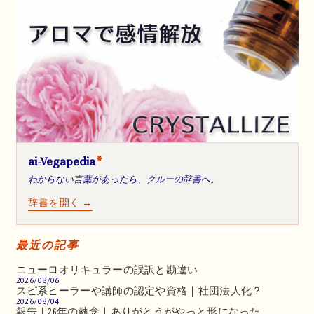
ai-Vegapedia
*
わからない言葉があったら、クルーの辞書へ。
辞書を開く →
最近の記事
ニューロオリキュラーの誤訳と勘違い
2026/08/06
スピ系ヒーラーや講師の認定や資格｜社団法人化？
2026/08/04
報告｜26年の執念｜ありがとうがやっと形になった