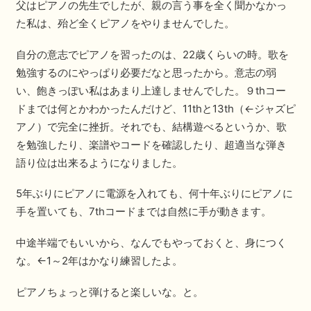
父はピアノの先生でしたが、親の言う事を全く聞かなかっ
た私は、殆ど全くピアノをやりませんでした。
自分の意志でピアノを習ったのは、22歳くらいの時。歌を
勉強するのにやっぱり必要だなと思ったから。意志の弱
い、飽きっぽい私はあまり上達しませんでした。９thコー
ドまでは何とかわかったんだけど、11thと13th（←ジャズピ
アノ）で完全に挫折。それでも、結構遊べるというか、歌
を勉強したり、楽譜やコードを確認したり、超適当な弾き
語り位は出来るようになりました。
5年ぶりにピアノに電源を入れても、何十年ぶりにピアノに
手を置いても、7thコードまでは自然に手が動きます。
中途半端でもいいから、なんでもやっておくと、身につく
な。←1～2年はかなり練習したよ。
ピアノちょっと弾けると楽しいな。と。