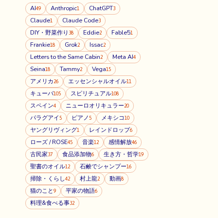
AI
Anthropic
ChatGPT
49
1
3
Claude
Claude Code
1
3
DIY・野菜作り
Eddie
Fable5
38
2
1
Frankie
Grok
Issac
18
2
2
Letters to the Same Cabin
Meta AI
2
4
Seina
Tammy
Vega
18
2
15
アメリカ
エッセンシャルオイル
26
11
キューバ
スピリチュアル
105
108
スペイン
ニューロオリキュラー
4
20
パラグアイ
ピアノ
メキシコ
5
5
10
ヤングリヴィング
レインドロップ
1
6
ローズ / ROSE
音楽
感情解放
45
12
46
古民家
食品添加物
生き方・哲学
37
6
19
聖書のオイル
石鹸でシャンプー
12
16
掃除・くらし
村上龍
動画
42
2
8
猫のこと
平家の物語
9
6
料理&食べる事
32