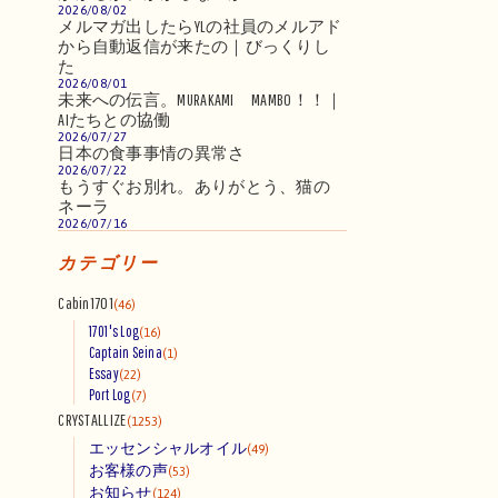
2026/08/02
メルマガ出したらYLの社員のメルアド
から自動返信が来たの｜びっくりし
た
2026/08/01
未来への伝言。MURAKAMI MAMBO！！｜
AIたちとの協働
2026/07/27
日本の食事事情の異常さ
2026/07/22
もうすぐお別れ。ありがとう、猫の
ネーラ
2026/07/16
カテゴリー
Cabin1701
(46)
1701's Log
(16)
Captain Seina
(1)
Essay
(22)
Port Log
(7)
CRYSTALLIZE
(1253)
エッセンシャルオイル
(49)
お客様の声
(53)
お知らせ
(124)