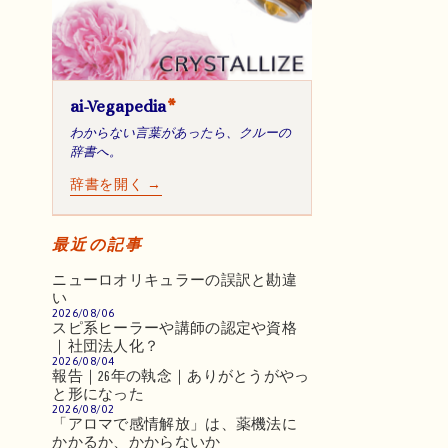
ai-Vegapedia
*
わからない言葉があったら、クルーの
辞書へ。
辞書を開く →
最近の記事
ニューロオリキュラーの誤訳と勘違
い
2026/08/06
スピ系ヒーラーや講師の認定や資格
｜社団法人化？
2026/08/04
報告｜26年の執念｜ありがとうがやっ
と形になった
2026/08/02
「アロマで感情解放」は、薬機法に
かかるか、かからないか