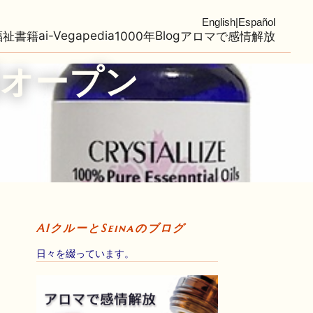
English
|
Español
ai-Vegapedia
Blog
福祉
書籍
1000年
アロマで感情解放
オープン
AIクルーとSeinaのブログ
日々を綴っています。