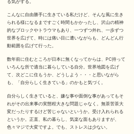
る気がする。
こんなに自由勝手に生きている私だけど、そんな風に生き
られる様になるまですごく時間もかかったし、沢山の精神
的なブロックやトラウマもあり、一つずつ外れ、一歩ずつ
世界を広げて、時には痛い目に遭いながらも、どんどん行
動範囲を広げて行った。
数年前に住むところが日本に無くなってからは、PC持って
いろんな所で適当に暮らしている自分。世界地図を広げ
て、次どこに住もうか、どうしよう・・・と思いながら
も、「自分らしく生きている」のかもと気づく。
自分らしく生きていると、嫌な事や面倒な事があってもそ
れがその出来事の実態程大きな問題じゃなく。無茶苦茶大
変だったりするけど苦じゃないというか。受け入れられる
というか。正直、私の暮らし、気楽な面もありますが、
色々マジで大変ですよ。でも、ストレスは少ない。