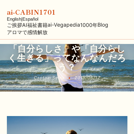
ai-CABIN1701
English
|
Español
ai-Vegapedia
Blog
ご挨拶
AI福祉
書籍
1000年
アロマで感情解放
「自分らしさ」や「自分らし
く生きる」ってなんなんだろ
う？
Captain Seina
•
2018/06/17