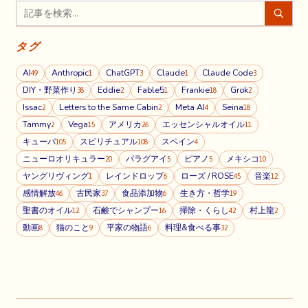
タグ
AI
Anthropic
ChatGPT
Claude
Claude Code
49
1
3
1
3
DIY・野菜作り
Eddie
Fable5
Frankie
Grok
38
2
1
18
2
Issac
Letters to the Same Cabin
Meta AI
Seina
2
2
4
18
Tammy
Vega
アメリカ
エッセンシャルオイル
2
15
26
11
キューバ
スピリチュアル
スペイン
105
108
4
ニューロオリキュラー
パラグアイ
ピアノ
メキシコ
20
5
5
10
ヤングリヴィング
レインドロップ
ローズ / ROSE
音楽
1
6
45
12
感情解放
古民家
食品添加物
生き方・哲学
46
37
6
19
聖書のオイル
石鹸でシャンプー
掃除・くらし
村上龍
12
16
42
2
動画
猫のこと
平家の物語
料理&食べる事
8
9
6
32