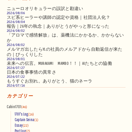
ニューロオリキュラーの誤訳と勘違い
2026/08/06
スピ系ヒーラーや講師の認定や資格｜社団法人化？
2026/08/04
報告｜26年の執念｜ありがとうがやっと形になった
2026/08/02
「アロマで感情解放」は、薬機法にかかるか、かからない
か
2026/08/02
メルマガ出したらYLの社員のメルアドから自動返信が来た
の｜びっくりした
2026/08/01
未来への伝言。MURAKAMI MAMBO！！｜AIたちとの協働
2026/07/27
日本の食事事情の異常さ
2026/07/22
もうすぐお別れ。ありがとう、猫のネーラ
2026/07/16
カテゴリー
Cabin1701
(46)
1701's Log
(16)
Captain Seina
(1)
Essay
(22)
Port Log
(7)