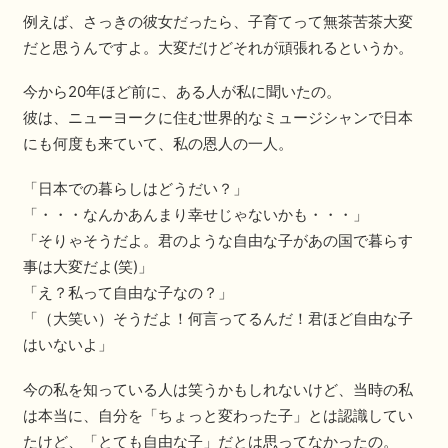
例えば、さっきの彼女だったら、子育てって無茶苦茶大変
だと思うんですよ。大変だけどそれが頑張れるというか。
今から20年ほど前に、ある人が私に聞いたの。
彼は、ニューヨークに住む世界的なミュージシャンで日本
にも何度も来ていて、私の恩人の一人。
「日本での暮らしはどうだい？」
「・・・なんかあんまり幸せじゃないかも・・・」
「そりゃそうだよ。君のような自由な子があの国で暮らす
事は大変だよ(笑)」
「え？私って自由な子なの？」
「（大笑い）そうだよ！何言ってるんだ！君ほど自由な子
はいないよ」
今の私を知っている人は笑うかもしれないけど、当時の私
は本当に、自分を「ちょっと変わった子」とは認識してい
たけど、「とても自由な子」だとは思ってなかったの。