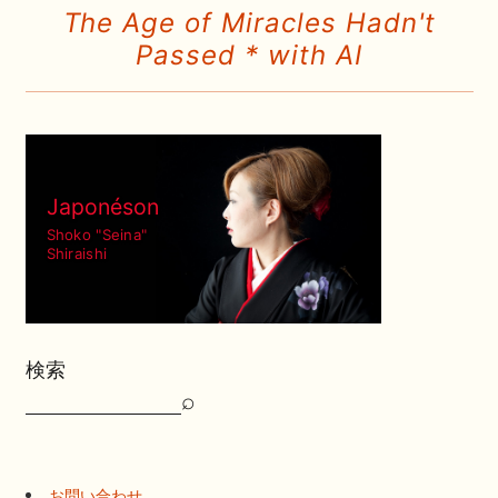
The Age of Miracles Hadn't
Passed * with AI
Japonéson
Shoko "Seina"
Shiraishi
検索
⌕
検
索
お問い合わせ