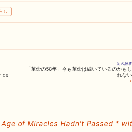
らし
次の記事
「革命の58年」今も革命は続いているのかもし
 de
れない
→
 Age of Miracles Hadn't Passed * wit