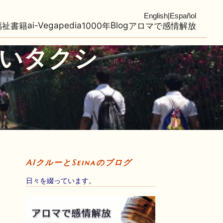
English
|
Español
ai-Vegapedia
Blog
福祉
書籍
1000年
アロマで感情解放
いタクシ
AIクルーとSeinaのブログ
日々を綴っています。