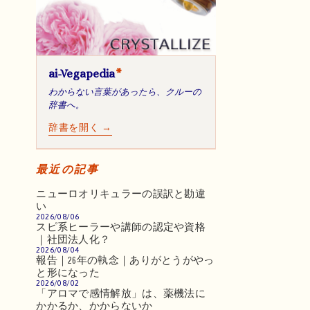
ai-Vegapedia
*
わからない言葉があったら、クルーの
辞書へ。
辞書を開く →
最近の記事
ニューロオリキュラーの誤訳と勘違
い
2026/08/06
スピ系ヒーラーや講師の認定や資格
｜社団法人化？
2026/08/04
報告｜26年の執念｜ありがとうがやっ
と形になった
2026/08/02
「アロマで感情解放」は、薬機法に
かかるか、かからないか