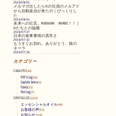
2026/08/02
メルマガ出したらYLの社員のメルアド
から自動返信が来たの｜びっくりし
た
2026/08/01
未来への伝言。MURAKAMI MAMBO！！｜
AIたちとの協働
2026/07/27
日本の食事事情の異常さ
2026/07/22
もうすぐお別れ。ありがとう、猫の
ネーラ
2026/07/16
カテゴリー
Cabin1701
(46)
1701's Log
(16)
Captain Seina
(1)
Essay
(22)
Port Log
(7)
CRYSTALLIZE
(1253)
エッセンシャルオイル
(49)
お客様の声
(53)
お知らせ
(124)