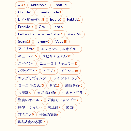
AI
Anthropic
ChatGPT
49
1
3
Claude
Claude Code
1
3
DIY・野菜作り
Eddie
Fable5
38
2
1
Frankie
Grok
Issac
18
2
2
Letters to the Same Cabin
Meta AI
2
4
Seina
Tammy
Vega
18
2
15
アメリカ
エッセンシャルオイル
26
11
キューバ
スピリチュアル
105
108
スペイン
ニューロオリキュラー
4
20
パラグアイ
ピアノ
メキシコ
5
5
10
ヤングリヴィング
レインドロップ
1
6
ローズ / ROSE
音楽
感情解放
45
12
46
古民家
食品添加物
生き方・哲学
37
6
19
聖書のオイル
石鹸でシャンプー
12
16
掃除・くらし
村上龍
動画
42
2
8
猫のこと
平家の物語
9
6
料理&食べる事
32