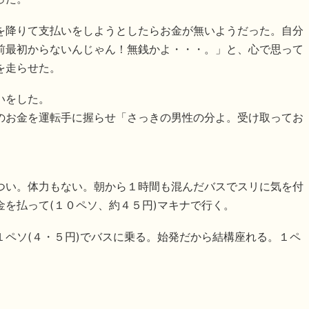
を降りて支払いをしようとしたらお金が無いようだった。自分
前最初からないんじゃん！無銭かよ・・・。」と、心で思って
を走らせた。
いをした。
のお金を運転手に握らせ「さっきの男性の分よ。受け取ってお
つい。体力もない。朝から１時間も混んだバスでスリに気を付
を払って(１０ペソ、約４５円)マキナで行く。
ペソ(４・５円)でバスに乗る。始発だから結構座れる。１ペ