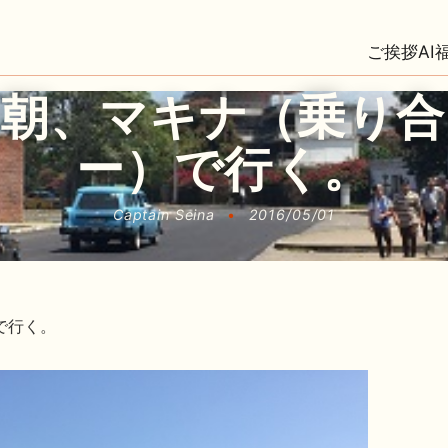
ご挨拶
AI
は朝、マキナ（乗り合
ー）で行く。
Captain Seina
•
2016/05/01
で行く。