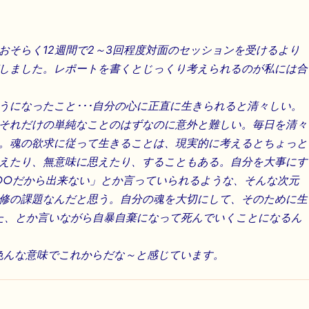
おそらく12週間で2～3回程度対面のセッションを受けるより
しました。レポートを書くとじっくり考えられるのが私には合
うになったこと･･･自分の心に正直に生きられると清々しい。
それだけの単純なことのはずなのに意外と難しい。毎日を清々
。魂の欲求に従って生きることは、現実的に考えるとちょっと
えたり、無意味に思えたり、することもある。自分を大事にす
「○○だから出来ない」とか言っていられるような、そんな次元
修の課題なんだと思う。自分の魂を大切にして、そのために生
った、とか言いながら自暴自棄になって死んでいくことになるん
色んな意味でこれからだな～と感じています。