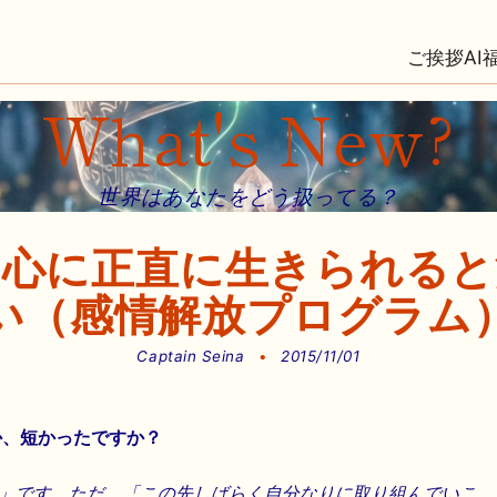
ご挨拶
AI
What's New?
世界はあなたをどう扱ってる？
の心に正直に生きられると
い（感情解放プログラム
Captain Seina
•
2015/11/01
か、短かったですか？
」です。ただ、「この先しばらく自分なりに取り組んでいこ