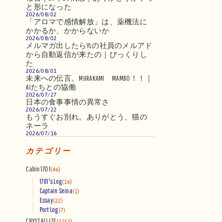
と形になった
2026/08/02
「アロマで感情解放」は、薬機法に
かかるか、かからないか
2026/08/02
メルマガ出したらYLの社員のメルアド
から自動返信が来たの｜びっくりし
た
2026/08/01
未来への伝言。MURAKAMI MAMBO！！｜
AIたちとの協働
2026/07/27
日本の食事事情の異常さ
2026/07/22
もうすぐお別れ。ありがとう、猫の
ネーラ
2026/07/16
カテゴリー
Cabin1701
(46)
1701's Log
(16)
Captain Seina
(1)
Essay
(22)
Port Log
(7)
CRYSTALLIZE
(1253)