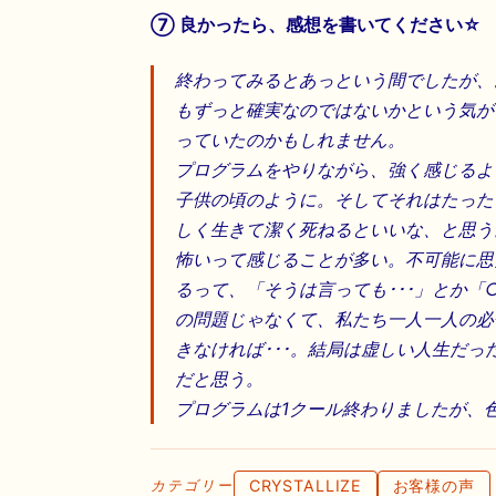
⑦ 良かったら、感想を書いてください☆
終わってみるとあっという間でしたが、
もずっと確実なのではないかという気が
っていたのかもしれません。
プログラムをやりながら、強く感じるよ
子供の頃のように。そしてそれはたった
しく生きて潔く死ねるといいな、と思う
怖いって感じることが多い。不可能に思
るって、「そうは言っても･･･」とか
の問題じゃなくて、私たち一人一人の必
きなければ･･･。結局は虚しい人生だ
だと思う。
プログラムは1クール終わりましたが、
CRYSTALLIZE
お客様の声
カテゴリー