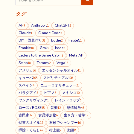
タグ
AI
Anthropic
ChatGPT
49
1
3
Claude
Claude Code
1
3
DIY・野菜作り
Eddie
Fable5
38
2
1
Frankie
Grok
Issac
18
2
2
Letters to the Same Cabin
Meta AI
2
4
Seina
Tammy
Vega
18
2
15
アメリカ
エッセンシャルオイル
26
11
キューバ
スピリチュアル
105
108
スペイン
ニューロオリキュラー
4
20
パラグアイ
ピアノ
メキシコ
5
5
10
ヤングリヴィング
レインドロップ
1
6
ローズ / ROSE
音楽
感情解放
45
12
46
古民家
食品添加物
生き方・哲学
37
6
19
聖書のオイル
石鹸でシャンプー
12
16
掃除・くらし
村上龍
動画
42
2
8