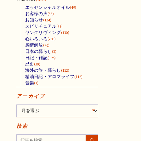
エッセンシャルオイル
(49)
お客様の声
(53)
お知らせ
(124)
スピリチュアル
(79)
ヤングリヴィング
(130)
心いろいろ
(283)
感情解放
(76)
日本の暮らし
(3)
日記・雑記
(196)
歴史
(30)
海外の旅・暮らし
(112)
精油日記・アロマライフ
(116)
音楽
(1)
アーカイブ
検索