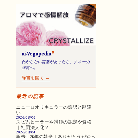
ai-Vegapedia
*
わからない言葉があったら、クルーの
辞書へ。
辞書を開く →
最近の記事
ニューロオリキュラーの誤訳と勘違
い
2026/08/06
スピ系ヒーラーや講師の認定や資格
｜社団法人化？
2026/08/04
報告｜26年の執念｜ありがとうがやっ