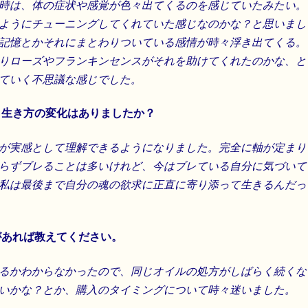
時は、体の症状や感覚が色々出てくるのを感じていたみたい。
ようにチューニングしてくれていた感じなのかな？と思いまし
記憶とかそれにまとわりついている感情が時々浮き出てくる。
りローズやフランキンセンスがそれを助けてくれたのかな、と
ていく不思議な感じでした。
、生き方の変化はありましたか？
が実感として理解できるようになりました。完全に軸が定まり
らずブレることは多いけれど、今はブレている自分に気づいて
私は最後まで自分の魂の欲求に正直に寄り添って生きるんだっ
があれば教えてください。
るかわからなかったので、同じオイルの処方がしばらく続くな
いかな？とか、購入のタイミングについて時々迷いました。