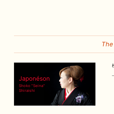
The
Japonéson
Shoko "Seina"
Shiraishi