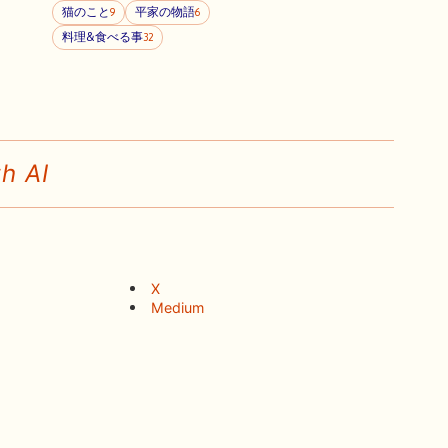
猫のこと
平家の物語
9
6
料理&食べる事
32
h AI
X
Medium