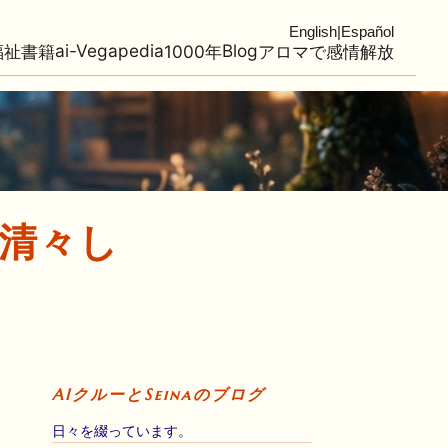
English
|
Español
ai-Vegapedia
Blog
福祉
書籍
1000年
アロマで感情解放
清々し
）
AIクルーとSeinaのブログ
日々を綴っています。