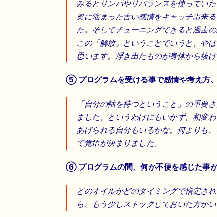
みるとリンパやリバランスを使っていた
奥に溜まった古い感情をキャッチ出来る
た。そしてチューニングできると過去の
この「解放」ということでいうと、やは
思います。浮き出たものが身体から抜け
⑤ プログラムを受ける事で感情や考え方
「自分の軸を持つということ」の重要さ
ました、というわけにもいかず、相変わ
あげられる自分もいるかな。何よりも、
て覚悟が決まりました。
⑥ プログラムの間、何か不便を感じた事
どのオイルがどのタイミングで指定され
ら、もう少しストックしておいた方がい