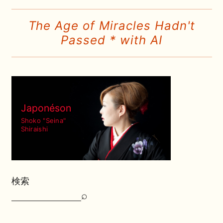
The Age of Miracles Hadn't
Passed * with AI
Japonéson
Shoko "Seina"
Shiraishi
検索
⌕
検
索