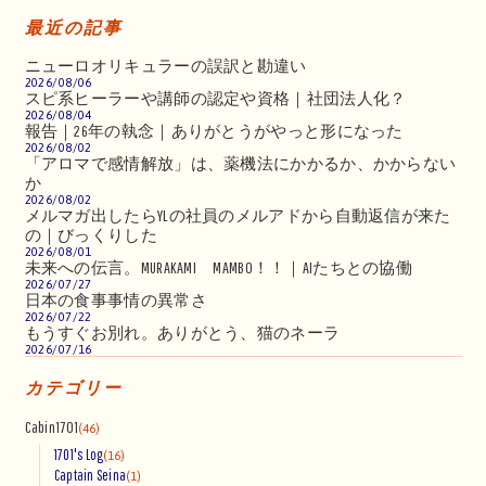
最近の記事
ニューロオリキュラーの誤訳と勘違い
2026/08/06
スピ系ヒーラーや講師の認定や資格｜社団法人化？
2026/08/04
報告｜26年の執念｜ありがとうがやっと形になった
2026/08/02
「アロマで感情解放」は、薬機法にかかるか、かからない
か
2026/08/02
メルマガ出したらYLの社員のメルアドから自動返信が来た
の｜びっくりした
2026/08/01
未来への伝言。MURAKAMI MAMBO！！｜AIたちとの協働
2026/07/27
日本の食事事情の異常さ
2026/07/22
もうすぐお別れ。ありがとう、猫のネーラ
2026/07/16
カテゴリー
Cabin1701
(46)
1701's Log
(16)
Captain Seina
(1)