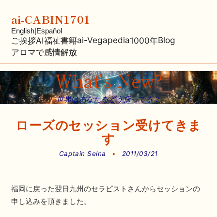
ai-CABIN1701
English
|
Español
ai-Vegapedia
Blog
ご挨拶
AI福祉
書籍
1000年
アロマで感情解放
What's New?
世界はあなたをどう扱ってる？
ローズのセッション受けてきま
す
Captain Seina
•
2011/03/21
福岡に戻った翌日九州のセラピストさんからセッションの
申し込みを頂きました。