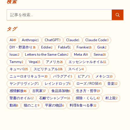
検索
タグ
AI
Anthropic
ChatGPT
Claude
Claude Code
49
1
3
1
3
DIY・野菜作り
Eddie
Fable5
Frankie
Grok
38
2
1
18
2
Issac
Letters to the Same Cabin
Meta AI
Seina
2
2
4
18
Tammy
Vega
アメリカ
エッセンシャルオイル
2
15
26
11
キューバ
スピリチュアル
スペイン
105
108
4
ニューロオリキュラー
パラグアイ
ピアノ
メキシコ
20
5
5
10
ヤングリヴィング
レインドロップ
ローズ / ROSE
音楽
1
6
45
12
感情解放
古民家
食品添加物
生き方・哲学
46
37
6
19
聖書のオイル
石鹸でシャンプー
掃除・くらし
村上龍
12
16
42
2
動画
猫のこと
平家の物語
料理&食べる事
8
9
6
32